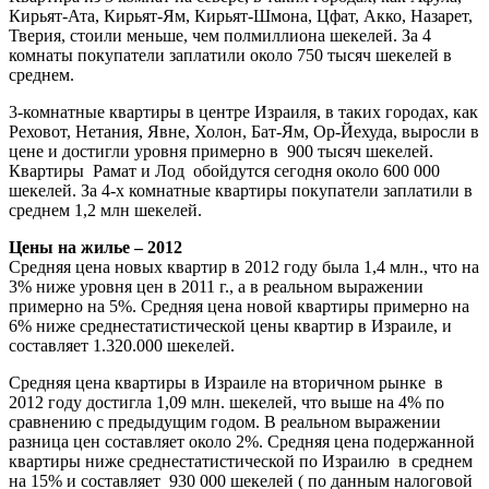
Кирьят-Ата, Кирьят-Ям, Кирьят-Шмона, Цфат, Акко, Назарет,
Тверия, стоили меньше, чем полмиллиона шекелей. За 4
комнаты покупатели заплатили около 750 тысяч шекелей в
среднем.
3-комнатные квартиры в центре Израиля, в таких городах, как
Реховот, Нетания, Явне, Холон, Бат-Ям, Ор-Йехуда, выросли в
цене и достигли уровня примерно в 900 тысяч шекелей.
Квартиры Рамат и Лод обойдутся сегодня около 600 000
шекелей. За 4-х комнатные квартиры покупатели заплатили в
среднем 1,2 млн шекелей.
Цены на жилье – 2012
Средняя цена новых квартир в 2012 году была 1,4 млн., что на
3% ниже уровня цен в 2011 г., а в реальном выражении
примерно на 5%. Средняя цена новой квартиры примерно на
6% ниже среднестатистической цены квартир в Израиле, и
составляет 1.320.000 шекелей.
Средняя цена квартиры в Израиле на вторичном рынке в ​​
2012 году достигла 1,09 млн. шекелей, что выше на 4% по
сравнению с предыдущим годом. В реальном выражении
разница цен составляет около 2%. Средняя цена подержанной
квартиры ниже среднестатистической по Израилю в среднем
на 15% и составляет 930 000 шекелей ( по данным налоговой