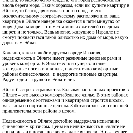
вдоль берега моря. Таким образом, если вы купите квартиру в
Эйлате, то благодаря компактности города и его
исключительному географическому расположению, ваша
квартира в Эйлате наверняка окажется в пяти минутах от
моря. Дом на море – это мечта многих жителей северных
широт, и не только.. Ведь многие, живущие в Израиле не
смогут похвастаться такой близостью их дома от моря, какую
дарит вам Эйлат.
Конечно, как и в любом другом городе Израиля,
недвижимость в Эйлате имеет различные ценовые рами и
уровень комфорта. В Эйлате есть и супер-элитные
коттеджные поселки и виллы, и достаточно комфортные
районы бизнесс-класса, и недорогие типовые квартиры.
Радует одно – трущоб в Эйлате нет.
Эйлат быстро застраивается. Большая часть новых проектов в
Эйлате – это высоко комфортабельное жилье. В этих районах
одновременно с коттеджами и квартирами строятся школы,
магазины и спортивные центры. Заботятся здесь и о внешней
привлекательности района в целом.
Недвижимость в Эйлате достойно выдержала испытание
финансовым кризисом. Цены на недвижимость в Эйлате не
снизились, а в последнее время, даже выросли. Это – лучшее