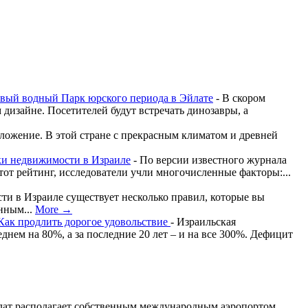
овый водный Парк юрского периода в Эйлате
-
В скором
дизайне. Посетителей будут встречать динозавры, а
ложение. В этой стране с прекрасным климатом и древней
ки недвижимости в Израиле
-
По версии известного журнала
тот рейтинг, исследователи учли многочисленные факторы:...
и в Израиле существует несколько правил, которые вы
онным...
More →
Как продлить дорогое удовольствие
-
Израильская
нем на 80%, а за последние 20 лет – и на все 300%. Дефицит
йлат располагает собственным международным аэропортом,