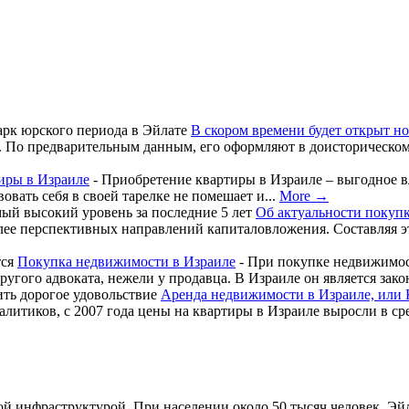
В скором времени будет открыт н
 По предварительным данным, его оформляют в доисторическом 
иры в Израиле
-
Приобретение квартиры в Израиле – выгодное в
вать себя в своей тарелке не помешает и...
More →
Об актуальности покуп
олее перспективных направлений капиталовложения. Составляя э
Покупка недвижимости в Израиле
-
При покупке недвижимост
другого адвоката, нежели у продавца. В Израиле он является зак
Аренда недвижимости в Израиле, или 
итиков, с 2007 года цены на квартиры в Израиле выросли в сред
той инфраструктурой. При населении около 50 тысяч человек, Э