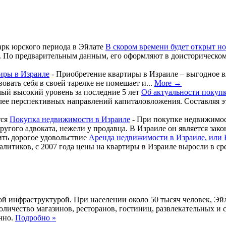
В скором времени будет открыт н
 По предварительным данным, его оформляют в доисторическом 
иры в Израиле
-
Приобретение квартиры в Израиле – выгодное в
вать себя в своей тарелке не помешает и...
More →
Об актуальности покуп
олее перспективных направлений капиталовложения. Составляя э
Покупка недвижимости в Израиле
-
При покупке недвижимост
другого адвоката, нежели у продавца. В Израиле он является зак
Аренда недвижимости в Израиле, или 
итиков, с 2007 года цены на квартиры в Израиле выросли в сред
той инфраструктурой. При населении около 50 тысяч человек, Э
 количество магазинов, ресторанов, гостиниц, развлекательных 
учно.
Подробно »