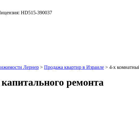
ицензия: HD515-390037
вижимости Лернер
>
Продажа квартир в Израиле
> 4-х комнатны
е капитального ремонта