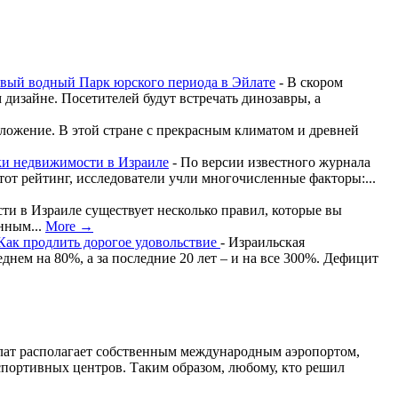
овый водный Парк юрского периода в Эйлате
-
В скором
дизайне. Посетителей будут встречать динозавры, а
ложение. В этой стране с прекрасным климатом и древней
ки недвижимости в Израиле
-
По версии известного журнала
тот рейтинг, исследователи учли многочисленные факторы:...
и в Израиле существует несколько правил, которые вы
онным...
More →
Как продлить дорогое удовольствие
-
Израильская
нем на 80%, а за последние 20 лет – и на все 300%. Дефицит
йлат располагает собственным международным аэропортом,
и спортивных центров. Таким образом, любому, кто решил