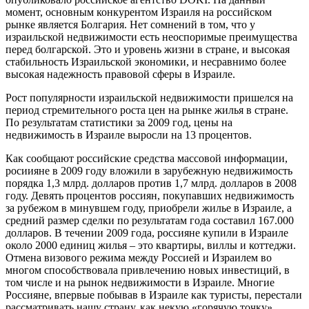
момент, основным конкурентом Израиля на российском
рынке является Болгария. Нет сомнений в том, что у
израильской недвижимости есть неоспоримые преимущества
перед болгарской. Это и уровень жизни в стране, и высокая
стабильность Израильской экономики, и несравнимо более
высокая надежность правовой сферы в Израиле.
Рост популярности израильской недвижимости пришелся на
период стремительного роста цен на рынке жилья в стране.
По результатам статистики за 2009 год, цены на
недвижимость в Израиле выросли на 13 процентов.
Как сообщают российские средства массовой информации,
росиияне в 2009 году вложили в зарубежную недвижимость
порядка 1,3 млрд. долларов против 1,7 млрд. долларов в 2008
году. Девять процентов россиян, покупавших недвижимость
за рубежом в минувшем году, приобрели жилье в Израиле, а
средний размер сделки по результатам года составил 167.000
долларов. В течении 2009 года, россияне купили в Израиле
около 2000 единиц жилья – это квартиры, виллы и коттеджи.
Отмена визового режима между Россией и Израилем во
многом способствовала привлечению новых инвестиций, в
том числе и на рынок недвижимости в Израиле. Многие
Россияне, впервые побывав в Израиле как туристы, перестали
рассматривать нашу страну, как некую «горячую точку»,