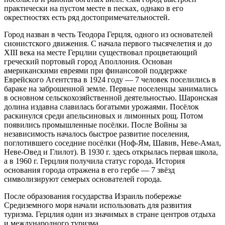
практически на пустом месте в песках, однако в его
окрестностях есть ряд достопримечательностей.
Город назван в честь Теодора Герцля, одного из основателей
сионистского движения. С начала первого тысячелетия и до
XIII века на месте Герцлии существовал процветающий
греческий портовый город Аполлония. Основан
американскими евреями при финансовой поддержке
Еврейского Агентства в 1924 году — 7 человек поселились в
бараке на заброшенной земле. Первые поселенцы занимались
в основном сельскохозяйственной деятельностью. Шаронская
долина издавна славилась богатыми урожаями. Посёлок
раскинулся среди апельсиновых и лимонных рощ. Потом
появились промышленные посёлки. После Войны за
независимость началось быстрое развитие поселения,
поглотившего соседние посёлки (Ноф-Ям, Шавив, Неве-Амал,
Неве-Овед и Глилот). В 1930 г. здесь открылась первая школа,
а в 1960 г. Герцлия получила статус города. История
основания города отражена в его гербе — 7 звёзд
символизируют семерых основателей города.
После образования государства Израиль побережье
Средиземного моря начали использовать для развития
туризма. Герцлия один из значимых в стране центров отдыха
и международного туризма.