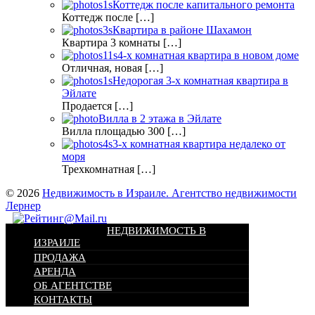
Коттедж после капитального ремонта
Коттедж после […]
Квартира в районе Шахамон
Квартира 3 комнаты […]
4-х комнатная квартира в новом доме
Отличная, новая […]
Недорогая 3-х комнатная квартира в
Эйлате
Продается […]
Вилла в 2 этажа в Эйлате
Вилла площадью 300 […]
3-х комнатная квартира недалеко от
моря
Трехкомнатная […]
© 2026
Недвижимость в Израиле. Агентство недвижимости
Лернер
НЕДВИЖИМОСТЬ В
ИЗРАИЛЕ
ПРОДАЖА
АРЕНДА
ОБ АГЕНТСТВЕ
КОНТАКТЫ