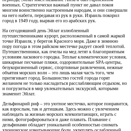
военных. Стратегически важный пункт не давал покоя
многим воинственно настроенным народам, и они совершали
на него набеги, передавая из рук в руки. Израиль покорил
город в 1949 году, вырвав его из арабских рук.
На сегодняшний день Эйлат излюбленный
путешественниками курорт, расположенный в самой жаркой
точке Израиля, у берегов Красного моря. Даже в зимнюю
пору погода в этом райском местечке радует своей теплотой.
Путешественники, как пчелы на мед летят к благоприятным
условиям ласкового городка. Теплые климатические условия,
шикарные песчаные пляжи, оздоровительные SPA-центры,
безукоризненный сервис, спортивные развлечения, нежные
объятия морских волн – это лишь малая часть того, чем
притягивает город. Большинство гостей города горят
желанием не только насладиться расслабляющим отдыхом, но
и погрузиться в мир увлекательных экскурсий, которыми
знаменит Эйлат.
Дельфинарий риф – это уютное местечко, которое понравится,
как взрослым, так и детишкам. Здесь можно с увлечением
наблюдать за жизнью морских млекопитающих, играть с
ними, фотографироваться и даже плавать. Плавание с
дельфинами обладает уникальной особенностью снимать
хронические изматывающие боли, укреплять ослабленный