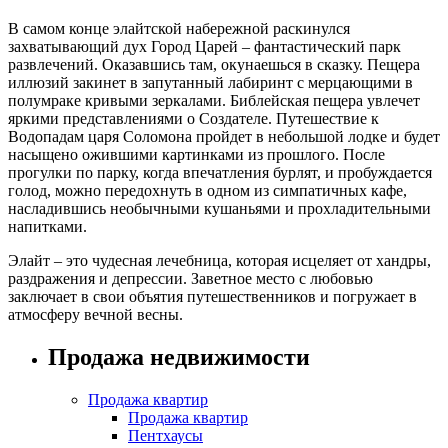
В самом конце элайтской набережной раскинулся
захватывающий дух Город Царей – фантастический парк
развлечений. Оказавшись там, окунаешься в сказку. Пещера
иллюзий закинет в запутанный лабиринт с мерцающими в
полумраке кривыми зеркалами. Библейская пещера увлечет
яркими представлениями о Создателе. Путешествие к
Водопадам царя Соломона пройдет в небольшой лодке и будет
насыщено ожившими картинками из прошлого. После
прогулки по парку, когда впечатления бурлят, и пробуждается
голод, можно передохнуть в одном из симпатичных кафе,
насладившись необычными кушаньями и прохладительными
напитками.
Элайт – это чудесная лечебница, которая исцеляет от хандры,
раздражения и депрессии. Заветное место с любовью
заключает в свои объятия путешественников и погружает в
атмосферу вечной весны.
Продажа недвижимости
Продажа квартир
Продажа квартир
Пентхаусы