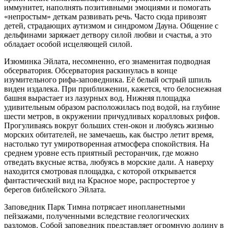
иммунитет, наполнять позитивными эмоциями и помогать
«непростым» деткам развивать речь. Часто сюда привозят
детей, страдающих аутизмом и синдромом Дауна. Общение с
дельфинами заряжает детвору силой любви и счастья, а это
обладает особой исцеляющей силой.
Изюминка Эйлата, несомненно, его знаменитая подводная
обсерватория. Обсерватория раскинулась в конце
изумительного рифа-заповедника. Её белый острый шпиль
виден издалека. При приближении, кажется, что белоснежная
башня вырастает из лазурных вод. Нижняя площадка
удивительным образом расположилась под водой, на глубине
шести метров, в окружении причудливых коралловых рифов.
Прогуливаясь вокруг больших стен-окон и любуясь жизнью
морских обитателей, не замечаешь, как быстро летит время,
настолько тут умиротворенная атмосфера спокойствия. На
среднем уровне есть приятный ресторанчик, где можно
отведать вкусные яства, любуясь в морские дали. А наверху
находится смотровая площадка, с которой открывается
фантастический вид на Красное море, распростертое у
берегов библейского Эйлата.
Заповедник Парк Тимна потрясает инопланетными
пейзажами, полученными вследствие геологических
разломов. Собой заповедник представляет огромную долину в