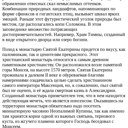
обрамлении отвесных скал немыслимых оттенков.
Комбинации природных ландшафтов, напоминающих по
форме сфинксов и гигантских птиц, вызывает шквал ярких
эмоций. Раньше этот футуристический уголок природы был
местом, где располагались копи Соломона. В этом
заповеднике множество потрясающих
достопримечательностей. Например, Храм Тимны, созданный
в виде открытого дворца или озеро богини.
Поход к монастырю Святой Екатерины придется по вкусу, как
паломникам, так и ценителям прекрасного. Этот
христианский монастырь относится к самым древним
памятникам христианству. Он расположился возле памятной
горы Моисея, на высоте 1570 метров. Святая Екатерина
проживала в далеком II веке и обуреваемая благими
намерениями озадачилась целью сделать христианином
самого императора Максенция, но, к сожалению, пыл святой
был не оценен, и её ждала смертная казнь в Александрии.
Созданный монастырь примечателен тем, что в нем находится
действующая мечеть, что является нонсенсом. Оказавшись на
территории монастыря обязательно надо посетить
миниатюрную часовню Неопалимой Купины, так как именно
там хранятся корни одной из важных святынь, тернового
куста, из жгучего пламени которого Господь беседовал с
Моисеем.