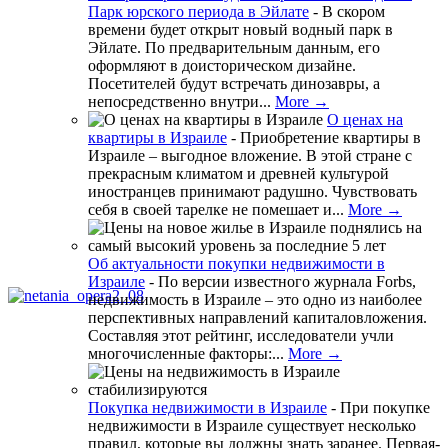
Парк юрского периода в Эйлате
-
В скором
времени будет открыт новый водный парк в
Эйлате. По предварительным данным, его
оформляют в доисторическом дизайне.
Посетителей будут встречать динозавры, а
непосредственно внутри...
More →
О ценах на
квартиры в Израиле
-
Приобретение квартиры в
Израиле – выгодное вложение. В этой стране с
прекрасным климатом и древней культурой
иностранцев принимают радушно. Чувствовать
себя в своей тарелке не помешает и...
More →
Об актуальности покупки недвижимости в
Израиле
-
По версии известного журнала Forbs,
недвижимость в Израиле – это одно из наиболее
перспективных направлений капиталовложения.
Составляя этот рейтинг, исследователи учли
многочисленные факторы:...
More →
Покупка недвижимости в Израиле
-
При покупке
недвижимости в Израиле существует несколько
правил, которые вы должны знать заранее. Первая-