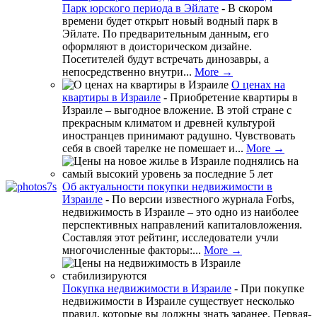
Парк юрского периода в Эйлате
-
В скором
времени будет открыт новый водный парк в
Эйлате. По предварительным данным, его
оформляют в доисторическом дизайне.
Посетителей будут встречать динозавры, а
непосредственно внутри...
More →
О ценах на
квартиры в Израиле
-
Приобретение квартиры в
Израиле – выгодное вложение. В этой стране с
прекрасным климатом и древней культурой
иностранцев принимают радушно. Чувствовать
себя в своей тарелке не помешает и...
More →
Об актуальности покупки недвижимости в
Израиле
-
По версии известного журнала Forbs,
недвижимость в Израиле – это одно из наиболее
перспективных направлений капиталовложения.
Составляя этот рейтинг, исследователи учли
многочисленные факторы:...
More →
Покупка недвижимости в Израиле
-
При покупке
недвижимости в Израиле существует несколько
правил, которые вы должны знать заранее. Первая-