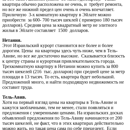
квартира обычно расположена не очень, и требует ремонта,
но все же нижний предел цен очень и очень впечатляет.
Приличную 3-х комнатную квартиру в Эйлате можно
приобрести за 600- 700 тысяч шеклей ( примерно 180 тысяч
долларов). Средняя цена за квадратный метр не элитного
жилья в Эйлате составляет 1500 долларов.
Нетания.
Этот Израильский курорт становится все более и более
дорогим. Цены на квартиры здесь чуть ниже, чем в Тель-
Авиве, но все же достаточно высокие. Сказывается близость
к центру страны и курортная привлекательность города.
Трехкомнатную квартиру в Нетании можно купить за 800
тысяч шекелей (216 тыс. долларов) при средней цене за метр
площади в 13 тысяч. То есть, квартира будет небольшой.
Предложений много, и найти подходящую недвижимость не
составит труда.
Тель-Авив.
Хотя на первый взгляд цены на квартиры в Тель-Авиве и
кажутся заоблачными, тем не менее, стали появляться и
предложения с умеренными ценами. На израильских досках
объявлений предложения по Тель-Авиву начинаются от 200
тысяч шекелей, не факт, что в этих квартирах действительно
можно жить, но такая цена сама по себе прецедент. Если