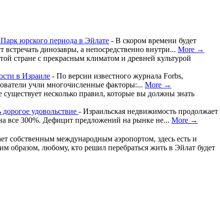
 Парк юрского периода в Эйлате
-
В скором времени будет
 встречать динозавры, а непосредственно внутри...
More →
той стране с прекрасным климатом и древней культурой
ости в Израиле
-
По версии известного журнала Forbs,
дователи учли многочисленные факторы:...
More →
 существует несколько правил, которые вы должны знать
 дорогое удовольствие
-
Израильская недвижимость продолжает
 на все 300%. Дефицит предложений на рынке не...
More →
ает собственным международным аэропортом, здесь есть и
им образом, любому, кто решил перебраться жить в Эйлат будет