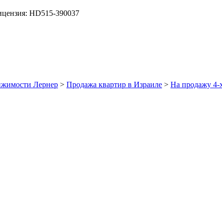
цензия: HD515-390037
ижимости Лернер
>
Продажа квартир в Израиле
>
На продажу 4-