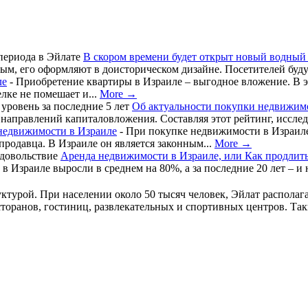
В скором времени будет открыт новый водный
м, его оформляют в доисторическом дизайне. Посетителей будут
ле
-
Приобретение квартиры в Израиле – выгодное вложение. В э
лке не помешает и...
More →
Об актуальности покупки недвижим
 направлений капиталовложения. Составляя этот рейтинг, иссле
недвижимости в Израиле
-
При покупке недвижимости в Израиле
 продавца. В Израиле он является законным...
More →
Аренда недвижимости в Израиле, или Как продлить
в Израиле выросли в среднем на 80%, а за последние 20 лет – и
ктурой. При населении около 50 тысяч человек, Эйлат располаг
сторанов, гостиниц, развлекательных и спортивных центров. Так