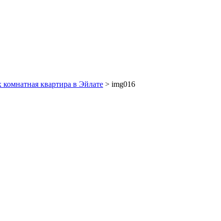
х комнатная квартира в Эйлате
> img016