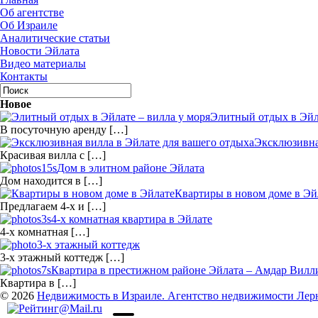
Об агентстве
Об Израиле
Аналитические статьи
Новости Эйлата
Видео материалы
Контакты
Новое
Элитный отдых в Эйла
В посуточную аренду […]
Эксклюзивна
Красивая вилла с […]
Дом в элитном районе Эйлата
Дом находится в […]
Квартиры в новом доме в Эй
Предлагаем 4-х и […]
4-х комнатная квартира в Эйлате
4-х комнатная […]
3-х этажный коттедж
3-х этажный коттедж […]
Квартира в престижном районе Эйлата – Амдар Вил
Квартира в […]
© 2026
Недвижимость в Израиле. Агентство недвижимости Лер