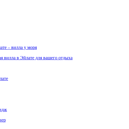
те – вилла у моря
я вилла в Эйлате для вашего отдыха
лате
лидж
нер