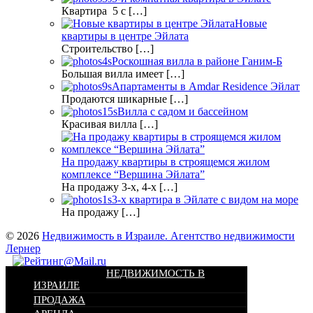
Квартира 5 с […]
Новые
квартиры в центре Эйлата
Строительство […]
Роскошная вилла в районе Ганим-Б
Большая вилла имеет […]
Апартаменты в Amdar Residence Эйлат
Продаются шикарные […]
Вилла с садом и бассейном
Красивая вилла […]
На продажу квартиры в строящемся жилом
комплексе “Вершина Эйлата”
На продажу 3-х, 4-х […]
3-х квартира в Эйлате с видом на море
На продажу […]
© 2026
Недвижимость в Израиле. Агентство недвижимости
Лернер
НЕДВИЖИМОСТЬ В
ИЗРАИЛЕ
ПРОДАЖА