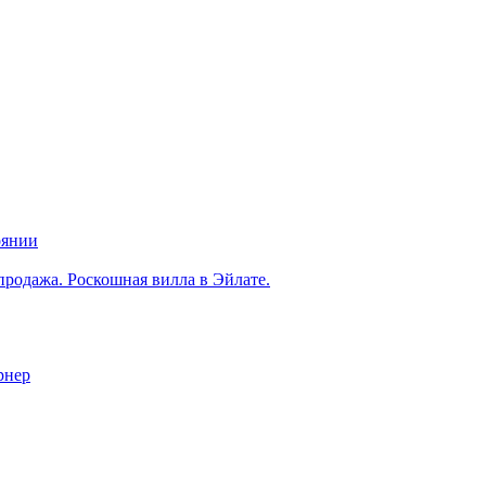
оянии
продажа. Роскошная вилла в Эйлате.
рнер