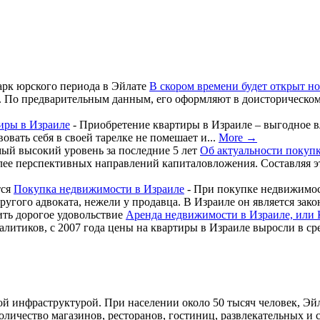
В скором времени будет открыт н
 По предварительным данным, его оформляют в доисторическом 
иры в Израиле
-
Приобретение квартиры в Израиле – выгодное в
вать себя в своей тарелке не помешает и...
More →
Об актуальности покуп
олее перспективных направлений капиталовложения. Составляя э
Покупка недвижимости в Израиле
-
При покупке недвижимост
другого адвоката, нежели у продавца. В Израиле он является зак
Аренда недвижимости в Израиле, или 
итиков, с 2007 года цены на квартиры в Израиле выросли в сред
той инфраструктурой. При населении около 50 тысяч человек, Э
 количество магазинов, ресторанов, гостиниц, развлекательных 