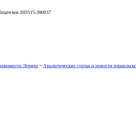
ицензия: HD515-390037
вижимости Лернер
>
Аналитические статьи и новости израильс