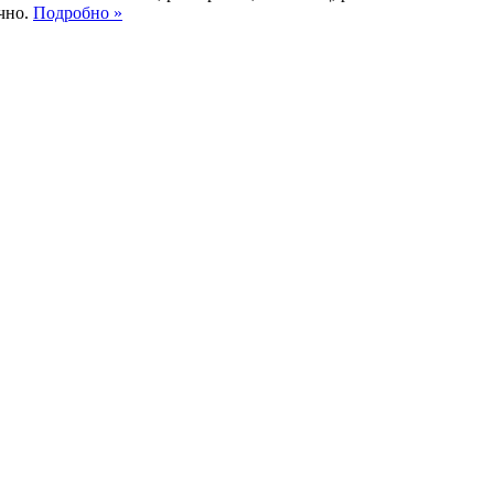
учно.
Подробно »