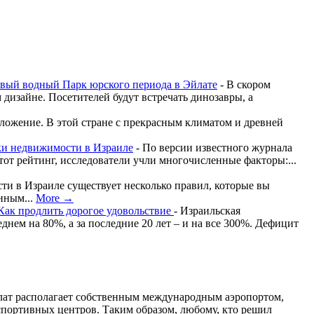
овый водный Парк юрского периода в Эйлате
-
В скором
дизайне. Посетителей будут встречать динозавры, а
ложение. В этой стране с прекрасным климатом и древней
ки недвижимости в Израиле
-
По версии известного журнала
тот рейтинг, исследователи учли многочисленные факторы:...
и в Израиле существует несколько правил, которые вы
онным...
More →
Как продлить дорогое удовольствие
-
Израильская
нем на 80%, а за последние 20 лет – и на все 300%. Дефицит
йлат располагает собственным международным аэропортом,
и спортивных центров. Таким образом, любому, кто решил