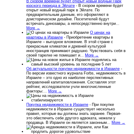
В скором времени будет открыт новый водный Парк
юрского периода в Эйлате
-
В скором времени будет
открыт новый водный парк в Эйлате. По
предварительным данным, его оформляют в
доисторическом дизайне. Посетителей будут
встречать динозавры, а непосредственно внутри...
More →
О ценах на
квартиры в Израиле
-
Приобретение квартиры в
Израиле – выгодное вложение. В этой стране с
прекрасным климатом и древней культурой
иностранцев принимают радушно. Чувствовать себя в
своей тарелке не помешает и...
More →
Об актуальности покупки недвижимости в Израиле
-
По версии известного журнала Forbs, недвижимость в
Израиле – это одно из наиболее перспективных
направлений капиталовложения. Составляя этот
рейтинг, исследователи учли многочисленные
факторы:...
More →
Покупка недвижимости в Израиле
-
При покупке
недвижимости в Израиле существует несколько
правил, которые вы должны знать заранее. Первая-
это обеспечить себе другого адвоката, нежели у
продавца. В Израиле он является законным...
More →