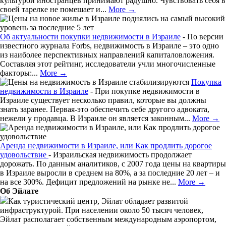
культурой иностранцев принимают радушно. Чувствовать себя в
своей тарелке не помешает и...
More →
Об актуальности покупки недвижимости в Израиле
-
По версии
известного журнала Forbs, недвижимость в Израиле – это одно
из наиболее перспективных направлений капиталовложения.
Составляя этот рейтинг, исследователи учли многочисленные
факторы:...
More →
Покупка
недвижимости в Израиле
-
При покупке недвижимости в
Израиле существует несколько правил, которые вы должны
знать заранее. Первая-это обеспечить себе другого адвоката,
нежели у продавца. В Израиле он является законным...
More →
Аренда недвижимости в Израиле, или Как продлить дорогое
удовольствие
-
Израильская недвижимость продолжает
дорожать. По данным аналитиков, с 2007 года цены на квартиры
в Израиле выросли в среднем на 80%, а за последние 20 лет – и
на все 300%. Дефицит предложений на рынке не...
More →
Об Эйлате
Как туристический центр, Эйлат обладает развитой
инфраструктурой. При населении около 50 тысяч человек,
Эйлат располагает собственным международным аэропортом,