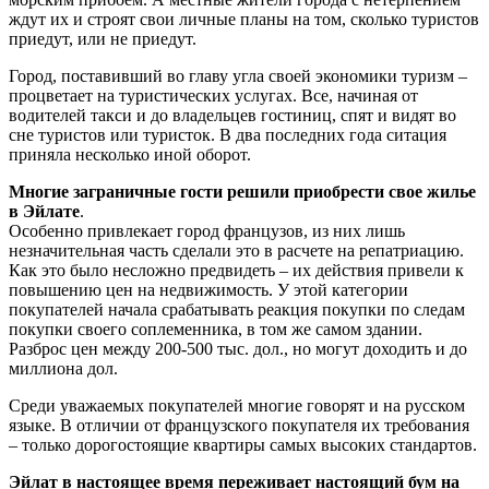
ждут их и строят свои личные планы на том, сколько туристов
приедут, или не приедут.
Город, поставивший во главу угла своей экономики туризм –
процветает на туристических услугах. Все, начиная от
водителей такси и до владельцев гостиниц, спят и видят во
сне туристов или туристок. В два последних года ситация
приняла несколько иной оборот.
Многие заграничные гости решили приобрести свое жилье
в Эйлате
.
Особенно привлекает город французов, из них лишь
незначительная часть сделали это в расчете на репатриацию.
Как это было несложно предвидеть – их действия привели к
повышению цен на недвижимость. У этой категории
покупателей начала срабатывать реакция покупки по следам
покупки своего соплеменника, в том же самом здании.
Разброс цен между 200-500 тыс. дол., но могут доходить и до
миллиона дол.
Среди уважаемых покупателей многие говорят и на русском
языке. В отличии от французского покупателя их требования
– только дорогостоящие квартиры самых высоких стандартов.
Эйлат в настоящее время переживает настоящий бум на