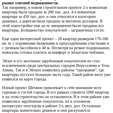
рынке элитной недвижимости.
Так например, в новом строительном проекте 2-х комнатная
квартира была продана за 280 тыс. дол, 4-х комнатная
квартира за 450 тыс. дол. и они относятся к категории
дешевых, а дорогая была продана за миллион долларов. В
этой новостройке еще до ее завершения были проданы все
квартиры. Большинство покупателей – заграничные гости.
Еще один интересный проект – 28 квартир размером 170-180
кв. м. с огромными балконами и приусадебными участками и
с личным бассейном в 40 м. Несмотря на резкое подорожание,
новоселы готовы платить за комфорт и эйлатские пейзажи.
Эйлат в его заселении зарубежным покупателем не стал
исключением среди центральных городов Иерусалима и Тель-
Авива. Так и в Эйлате появились районы “призраков”, где
квартиры пустуют большую часть года. Такой район вилл уже
появился на карте города.
Новый проект Шехмон привлекает к себе внимание всех
горожан и гостей города. В его рамках строятся 1000 квартир
и на этом строительство не остановится. И в этом районе уже
появились зарубежные покупатели, их в основном
интересуют пентхаузы в районе 3-х мил. дол. Остальные
квартиры значительно дешевле и они раскупаются