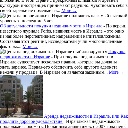
вложение. В этой стране с прекрасным климатом и древней
культурой иностранцев принимают радушно. Чувствовать себя в
своей тарелке не помешает и...
More →
Об актуальности покупки недвижимости в Израиле
-
По версии
известного журнала Forbs, недвижимость в Израиле – это одно
из наиболее перспективных направлений капиталовложения.
Составляя этот рейтинг, исследователи учли многочисленные
факторы:...
More →
Покупка
недвижимости в Израиле
-
При покупке недвижимости в
Израиле существует несколько правил, которые вы должны
знать заранее. Первая-это обеспечить себе другого адвоката,
нежели у продавца. В Израиле он является законным...
More →
Аренда недвижимости в Израиле, или Как
продлить дорогое удовольствие
-
Израильская недвижимость
продолжает дорожать. По данным аналитиков, с 2007 года цены